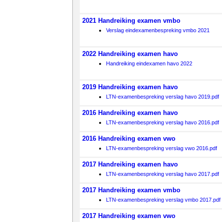
2021 Handreiking examen vmbo
Verslag eindexamenbespreking vmbo 2021
2022 Handreiking examen havo
Handreiking eindexamen havo 2022
2019 Handreiking examen havo
LTN-examenbespreking verslag havo 2019.pdf
2016 Handreiking examen havo
LTN-examenbespreking verslag havo 2016.pdf
2016 Handreiking examen vwo
LTN-examenbespreking verslag vwo 2016.pdf
2017 Handreiking examen havo
LTN-examenbespreking verslag havo 2017.pdf
2017 Handreiking examen vmbo
LTN-examenbespreking verslag vmbo 2017.pdf
2017 Handreiking examen vwo