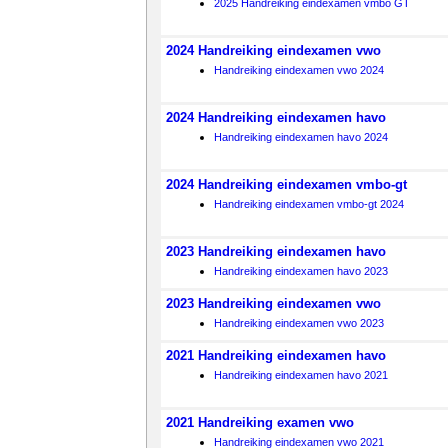
2025 Handreiking eindexamen vmbo GT
2024 Handreiking eindexamen vwo
Handreiking eindexamen vwo 2024
2024 Handreiking eindexamen havo
Handreiking eindexamen havo 2024
2024 Handreiking eindexamen vmbo-gt
Handreiking eindexamen vmbo-gt 2024
2023 Handreiking eindexamen havo
Handreiking eindexamen havo 2023
2023 Handreiking eindexamen vwo
Handreiking eindexamen vwo 2023
2021 Handreiking eindexamen havo
Handreiking eindexamen havo 2021
2021 Handreiking examen vwo
Handreiking eindexamen vwo 2021