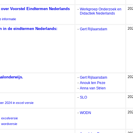
e over Voorstel Eindtermen Nederlands
20
-
Werkgroep Onderzoek en
Didactiek Nederlands
 informatie
 in de eindtermen Nederlands:
20
-
Gert Rijlaarsdam
alonderwijs.
20
-
Gert Rijlaarsdam
-
Anouk ten Peze
-
Anna van Strien
20
-
SLO
er 2024 in excel versie
20
-
WODN
: excelversie
: wordversie