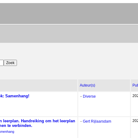
Auteur(s)
Pub
ook: Samenhang!
20
-
Diverse
n leerplan. Handreiking om het leerplan
20
-
Gert Rijlaarsdam
men te verbinden.
 samenhang