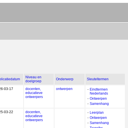
Niveau en
licatiedatum
Onderwerp
Sleuteltermen
doelgroep
26-03-17
docenten,
ontwerpen
-
Eindtermen
educatieve
Nederlands
ontwerpers
-
Ontwerpen
-
Samenhang
25-03-22
docenten,
-
Leerplan
educatieve
-
Ontwerpen
ontwerpers
-
Samenhang