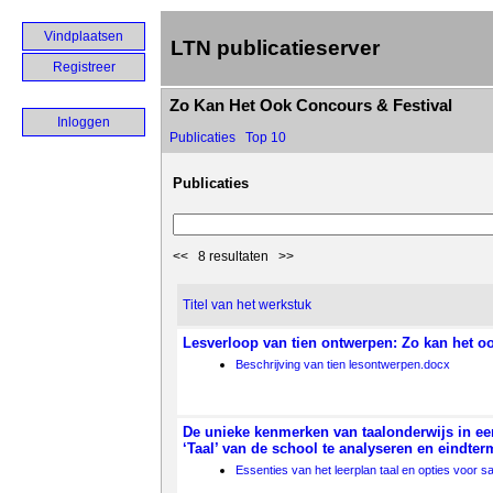
Vindplaatsen
LTN publicatieserver
Registreer
Zo Kan Het Ook Concours & Festival
Inloggen
Publicaties
Top 10
Publicaties
<< 8 resultaten >>
Titel van het werkstuk
Lesverloop van tien ontwerpen: Zo kan het 
Beschrijving van tien lesontwerpen.docx
De unieke kenmerken van taalonderwijs in ee
‘Taal’ van de school te analyseren en eindter
Essenties van het leerplan taal en opties voor