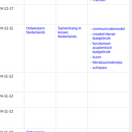
-
Transfer
24-12-17
24-12-11
Ontwerpers
Samenhang in
-
communicatiemodel
Nederlands
lessen
-
creatief-literair
Nederlands
taalgebruik
-
functioneel-
academisch
taalgebruik
-
lezen
-
literatuuronderwijs
-
schrijven
24-11-12
24-11-12
24-11-12