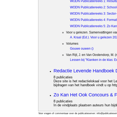
WODN Publicatiereeks 1: Result
WODN Publicatiereeks 2: School
WODN Publicatiereeks 3: Sector- 
WODN Publicatiereeks 4: Formati
WODN Publicatiereeks 5: Zo Ka
Voor u gelezen. Samenvattingen van
A. Kraal (Ed.). Voor u gelezen 
Volumes
Gouwe ouwen ()
Van Rijt, J. en Van Oostendorp, M. (
Lessen bij "Klanken in de klas: 
Redactie Levende Handboek D
8 publicaties
Deze site is het redactielokaal voor het 
bijdragen van het handboek vindt u op htt
Zo Kan Het Ook Concours & Fe
8 publicaties
In de vindplaats plaatsen auteurs hun bi
Voor vragen of commentaar over de publicatieserver: info@publicatieserv