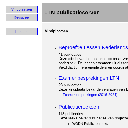
Vindplaatsen
LTN publicatieserver
Registreer
Vindplaatsen
Inloggen
Beproefde Lessen Nederlands
41 publicaties
Deze site bevat lessenseries op basis va
onderzoek. De lessen stammen uit dissert
Vakdidactici, lerarenopleiders en coördi
Examenbesprekingen LTN
23 publicaties
Deze vindplaats bevat de verslagen van
Examenbesprekingen (2016-2024)
Publicatiereeksen
118 publicaties
Deze reeks bevat publicaties van projec
WODN Publicatiereeks