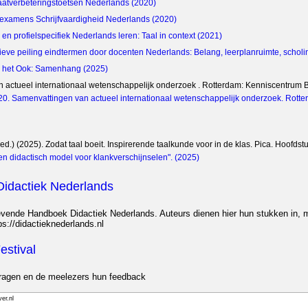
aatverbeteringstoetsen Nederlands (2020)
examens Schrijfvaardigheid Nederlands (2020)
en profielspecifiek Nederlands leren: Taal in context (2021)
eve peiling eindtermen door docenten Nederlands: Belang, leerplanruimte, scho
n het Ook: Samenhang (2025)
 actueel internationaal wetenschappelijk onderzoek . Rotterdam: Kenniscentrum 
2020. Samenvattingen van actueel internationaal wetenschappelijk onderzoek. Rot
red.) (2025). Zodat taal boeit. Inspirerende taalkunde voor in de klas. Pica. Hoofdst
Een didactisch model voor klankverschijnselen". (2025)
idactiek Nederlands
Levende Handboek Didactiek Nederlands. Auteurs dienen hier hun stukken in, m
ps://didactieknederlands.nl
stival
jdragen en de meelezers hun feedback
er.nl