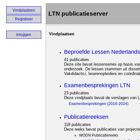
Vindplaatsen
LTN publicatieserver
Registreer
Vindplaatsen
Inloggen
Beproefde Lessen Nederlands
41 publicaties
Deze site bevat lessenseries op basis va
onderzoek. De lessen stammen uit dissert
Vakdidactici, lerarenopleiders en coördi
Examenbesprekingen LTN
23 publicaties
Deze vindplaats bevat de verslagen van
Examenbesprekingen (2016-2024)
Publicatiereeksen
118 publicaties
Deze reeks bevat publicaties van projec
WODN Publicatiereeks