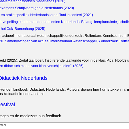
aatverbeteringstoetsen Nederlands (2020)
examens Schrijfvaardigheid Nederlands (2020)
en profielspecifiek Nederlands leren: Taal in context (2021)
eve peiling eindtermen door docenten Nederlands: Belang, leerplanruimte, scho
n het Ook: Samenhang (2025)
 actueel internationaal wetenschappelijk onderzoek . Rotterdam: Kenniscentrum 
2020. Samenvattingen van actueel internationaal wetenschappelijk onderzoek. Rot
red.) (2025). Zodat taal boeit. Inspirerende taalkunde voor in de klas. Pica. Hoofdst
Een didactisch model voor klankverschijnselen". (2025)
idactiek Nederlands
Levende Handboek Didactiek Nederlands. Auteurs dienen hier hun stukken in, m
ps://didactieknederlands.nl
stival
jdragen en de meelezers hun feedback
er.nl