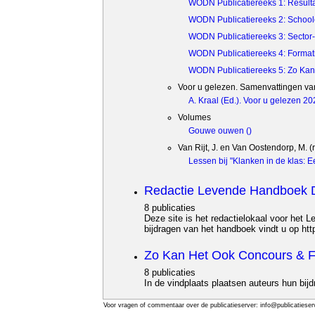
WODN Publicatiereeks 1: Result
WODN Publicatiereeks 2: School
WODN Publicatiereeks 3: Sector- 
WODN Publicatiereeks 4: Formati
WODN Publicatiereeks 5: Zo Ka
Voor u gelezen. Samenvattingen van
A. Kraal (Ed.). Voor u gelezen 
Volumes
Gouwe ouwen ()
Van Rijt, J. en Van Oostendorp, M. (
Lessen bij "Klanken in de klas: 
Redactie Levende Handboek D
8 publicaties
Deze site is het redactielokaal voor het 
bijdragen van het handboek vindt u op htt
Zo Kan Het Ook Concours & Fe
8 publicaties
In de vindplaats plaatsen auteurs hun bi
Voor vragen of commentaar over de publicatieserver: info@publicatieserv