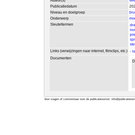
Auteur(s)
Wie
Publicatiedatum
20
Niveau en doelgroep
bru
Onderwerp
mon
Sleuteltermen
dr
no
pr
sp
st
Links (verwijzingen naar internet, filmclips, etc.)
-
h
Documenten
D
Voor vragen of commentaar over de publicatieserver: info@publicatieserv