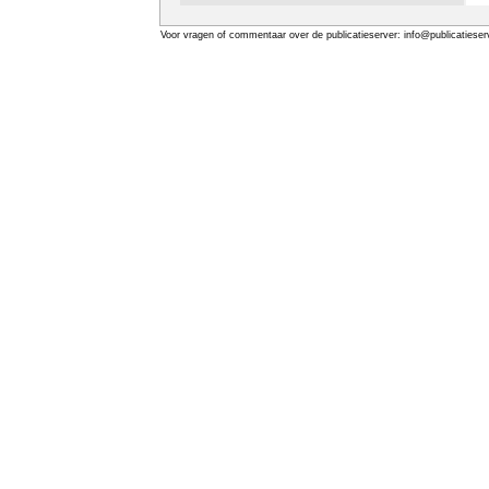
Voor vragen of commentaar over de publicatieserver: info@publicatieserv