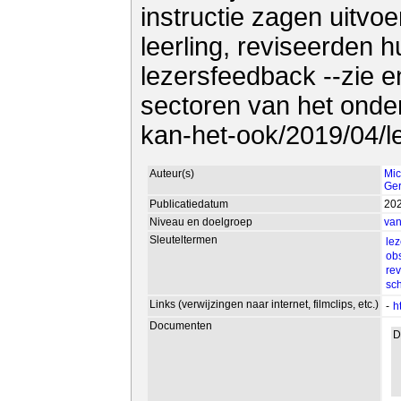
instructie zagen uitvo
leerling, reviseerden 
lezersfeedback --zie en 
sectoren van het onderw
kan-het-ook/2019/04/le
Auteur(s)
Mic
Ger
Publicatiedatum
20
Niveau en doelgroep
van
Sleuteltermen
le
ob
rev
sch
Links (verwijzingen naar internet, filmclips, etc.)
-
h
Documenten
D