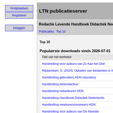
Vindplaatsen
LTN publicatieserver
Registreer
Redactie Levende Handboek Didactiek Ne
Inloggen
Publicaties
Top 10
Top 10
Populairste downloads sinds 2026-07-01
Titel van het werkstuk
Handreiking voor auteurs van Zo Kan het Ook!
Rijlaarsdam, G. (2024). Opladen van bestanden in he
Handleiding gebruikers HDN repository
Handleiding webredacteur
Handleiding redacteuren HDN
Handreiking Handboek Didactiek Nederlands
Handleiding meelezers/reviewers HDN
Handreiking voor auteurs van De Kwestie