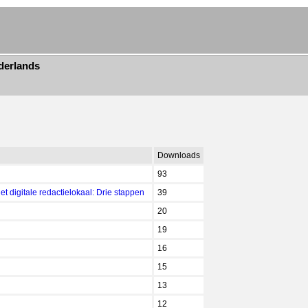
derlands
Downloads
93
t digitale redactielokaal: Drie stappen
39
20
19
16
15
13
12