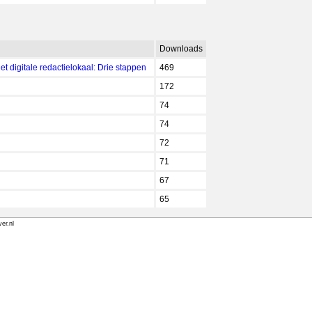
Downloads
t digitale redactielokaal: Drie stappen
469
172
74
74
72
71
67
65
er.nl