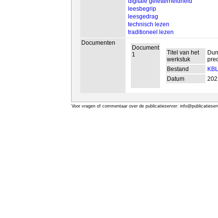
digitale geletterheidheid
leesbegrip
leesgedrag
technisch lezen
traditioneel lezen
Documenten
Document
Titel van het
Dunc
1
werkstuk
pred
Bestand
KBL
Datum
202
Voor vragen of commentaar over de publicatieserver: info@publicatieserv