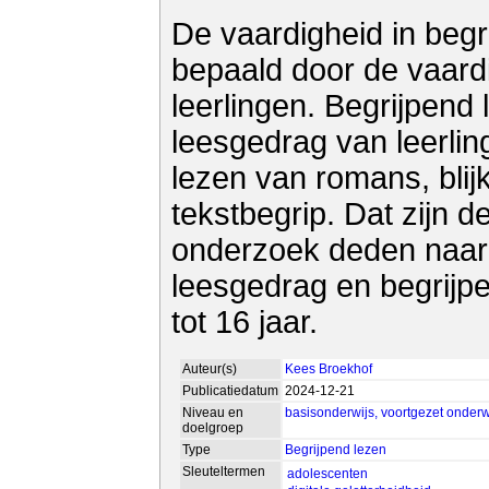
De vaardigheid in begr
bepaald door de vaardi
leerlingen. Begrijpend
leesgedrag van leerlin
lezen van romans, blij
tekstbegrip. Dat zijn 
onderzoek deden naar d
leesgedrag en begrijpe
tot 16 jaar.
Auteur(s)
Kees Broekhof
Publicatiedatum
2024-12-21
Niveau en
basisonderwijs, voortgezet onderwij
doelgroep
Type
Begrijpend lezen
Sleuteltermen
adolescenten