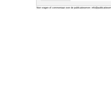
Voor vragen of commentaar over de publicatieserver: info@publicatieserv