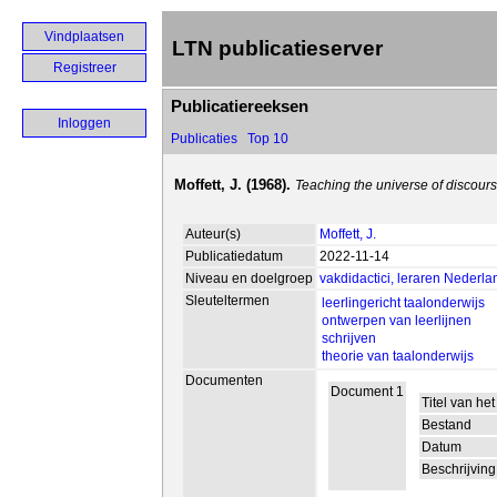
Vindplaatsen
LTN publicatieserver
Registreer
Publicatiereeksen
Inloggen
Publicaties
Top 10
Moffett, J. (1968).
Teaching the universe of discour
Auteur(s)
Moffett, J.
Publicatiedatum
2022-11-14
Niveau en doelgroep
vakdidactici, leraren Nederla
Sleuteltermen
leerlingericht taalonderwijs
ontwerpen van leerlijnen
schrijven
theorie van taalonderwijs
Documenten
Document 1
Titel van he
Bestand
Datum
Beschrijving