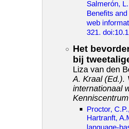
Salmerón, L.
Benefits and 
web informat
321. doi:10.
Het bevorder
bij tweetalig
Liza van den 
A. Kraal (Ed.)
internationaal
Kenniscentrum
Proctor, C.P.
Hartranft, A.
language-bas