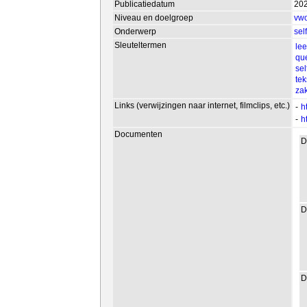
Publicatiedatum
20
Niveau en doelgroep
vw
Onderwerp
sel
Sleuteltermen
le
que
sel
te
zak
Links (verwijzingen naar internet, filmclips, etc.)
-
h
-
h
Documenten
D
D
D