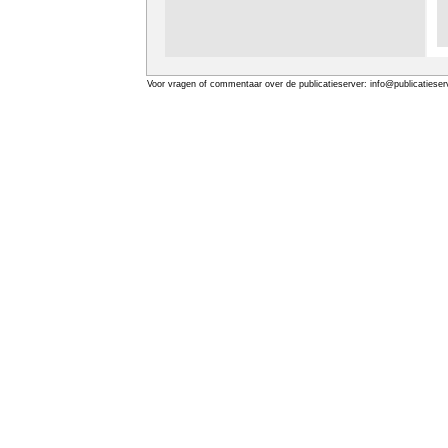
Voor vragen of commentaar over de publicatieserver: info@publicatieserv