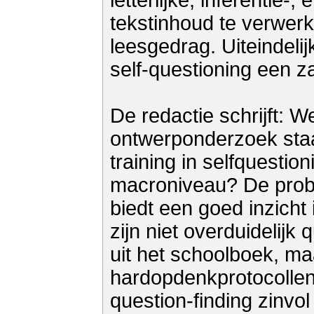
letterlijke, inferentie-
tekstinhoud te verwer
leesgedrag. Uiteindelij
self-questioning een za
De redactie schrijft: W
ontwerponderzoek staa
training in selfquestio
macroniveau? De prob
biedt een goed inzicht
zijn niet overduidelijk
uit het schoolboek, ma
hardopdenkprotocollen b
question-finding zinvo