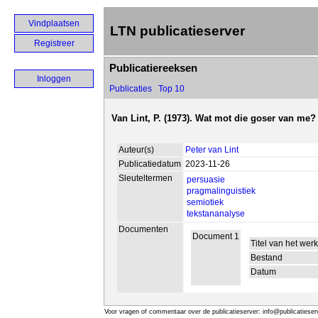
Vindplaatsen
LTN publicatieserver
Registreer
Publicatiereeksen
Inloggen
Publicaties
Top 10
Van Lint, P. (1973). Wat mot die goser van me? 
Auteur(s)
Peter van Lint
Publicatiedatum
2023-11-26
Sleuteltermen
persuasie
pragmalinguistiek
semiotiek
tekstananalyse
Documenten
Document 1
Titel van het wer
Bestand
Datum
Voor vragen of commentaar over de publicatieserver: info@publicatieserv