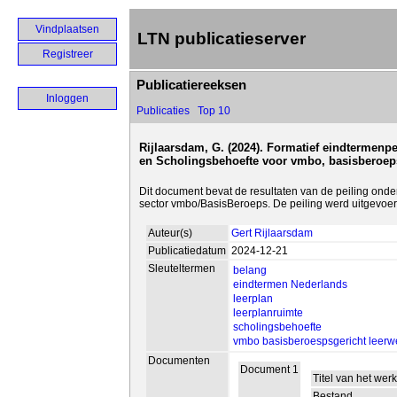
Vindplaatsen
LTN publicatieserver
Registreer
Publicatiereeksen
Inloggen
Publicaties
Top 10
Rijlaarsdam, G. (2024). Formatief eindtermen
en Scholingsbehoefte voor vmbo, basisberoeps
Dit document bevat de resultaten van de peiling ond
sector vmbo/BasisBeroeps. De peiling werd uitgevoer
Auteur(s)
Gert Rijlaarsdam
Publicatiedatum
2024-12-21
Sleuteltermen
belang
eindtermen Nederlands
leerplan
leerplanruimte
scholingsbehoefte
vmbo basisberoespsgericht leer
Documenten
Document 1
Titel van het wer
Bestand