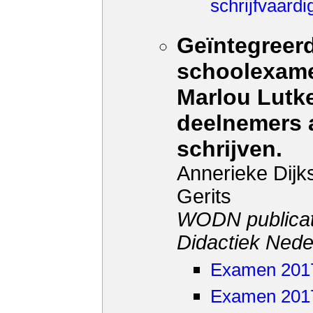
schrijfvaardi
Geïntegreerd
schoolexamen
Marlou Lutke
deelnemers 
schrijven.
Annerieke Dijk
Gerits
WODN publicat
Didactiek Nede
Examen 2017-
Examen 2017-