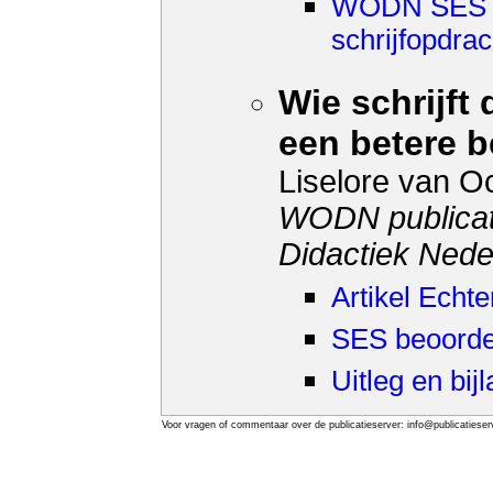
WODN SES 3 
schrijfopdrac
Wie schrijft 
een betere 
Liselore van O
WODN publicat
Didactiek Nede
Artikel Echt
SES beoordel
Uitleg en bij
Voor vragen of commentaar over de publicatieserver: info@publicatieserv