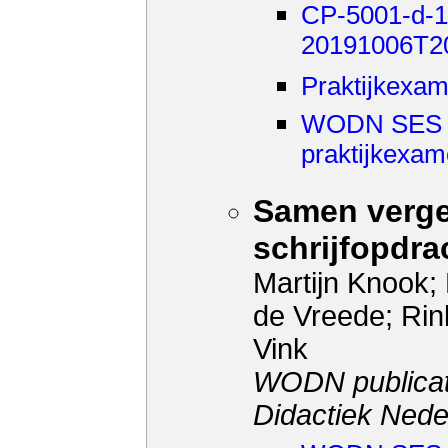
CP-5001-d-19
20191006T2
Praktijkexam
WODN SES 7
praktijkexam
Samen verge
schrijfopdra
Martijn Knook;
de Vreede; Ri
Vink
WODN publicat
Didactiek Nede