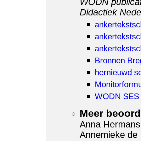
WODN publicat
Didactiek Nede
ankertekstsc
ankertekstsc
ankertekstsc
Bronnen Br
hernieuwd s
Monitorformu
WODN SES 5 
Meer beoord
Anna Hermans;
Annemieke de