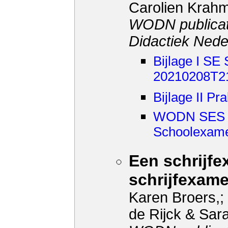
Carolien Krah
WODN publicat
Didactiek Nede
Bijlage I SE
20210208T21
Bijlage II P
WODN SES 8 
Schoolexamen
Een schrijf
schrijfexame
Karen Broers,;
de Rijck & Sa