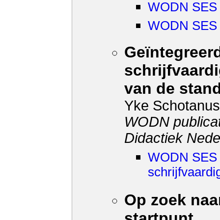
WODN SES 9 
WODN SES 9 
Geïntegreerd
schrijfvaar
van de stan
Yke Schotanus
WODN publicat
Didactiek Nede
WODN SES 2 
schrijfvaard
Op zoek naa
startpunt