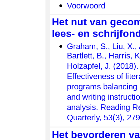
Voorwoord
Het nut van geco
lees- en schrijfon
Graham, S., Liu, X., 
Bartlett, B., Harris, K
Holzapfel, J. (2018).
Effectiveness of lite
programs balancing 
and writing instructi
analysis. Reading R
Quarterly, 53(3), 27
Het bevorderen v