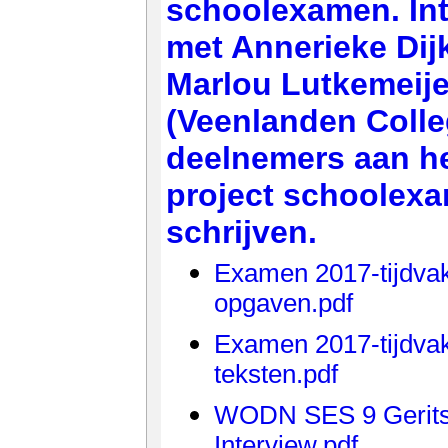
schoolexamen. In
met Annerieke Dij
Marlou Lutkemeije
(Veenlanden Colle
deelnemers aan h
project schoolex
schrijven.
Examen 2017-tijdvak
opgaven.pdf
Examen 2017-tijdvak
teksten.pdf
WODN SES 9 Gerit
Interview.pdf