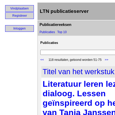
Vindplaatsen
LTN publicatieserver
Registreer
Publicatiereeksen
Inloggen
Publicaties
Top 10
Publicaties
<<
118 resultaten, getoond worden 51-75
>>
Titel van het werkstuk
Literatuur leren le
dialoog. Lessen
geïnspireerd op h
van Tanja Jansse